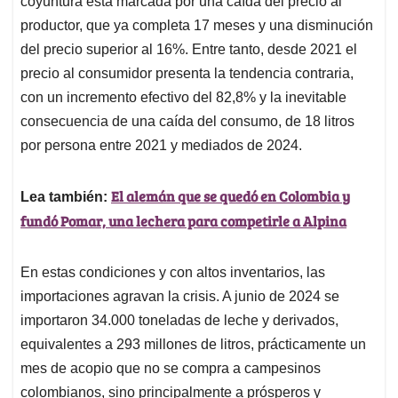
p
o
I
s
coyuntura está marcada por una caída del precio al
p
k
n
productor, que ya completa 17 meses y una disminución
del precio superior al 16%. Entre tanto, desde 2021 el
precio al consumidor presenta la tendencia contraria,
con un incremento efectivo del 82,8% y la inevitable
consecuencia de una caída del consumo, de 18 litros
por persona entre 2021 y mediados de 2024.
El alemán que se quedó en Colombia y
Lea también:
fundó Pomar, una lechera para competirle a Alpina
En estas condiciones y con altos inventarios, las
importaciones agravan la crisis. A junio de 2024 se
importaron 34.000 toneladas de leche y derivados,
equivalentes a 293 millones de litros, prácticamente un
mes de acopio que no se compra a campesinos
colombianos, sino principalmente a prósperos y