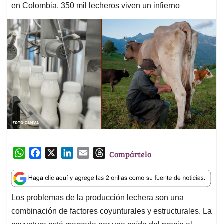
en Colombia, 350 mil lecheros viven un infierno
W
F
X
L
E
T
Compártelo
h
a
i
m
h
a
c
n
a
r
t
e
k
i
e
Los problemas de la producción lechera son una
s
b
e
l
a
combinación de factores coyunturales y estructurales. La
A
o
d
d