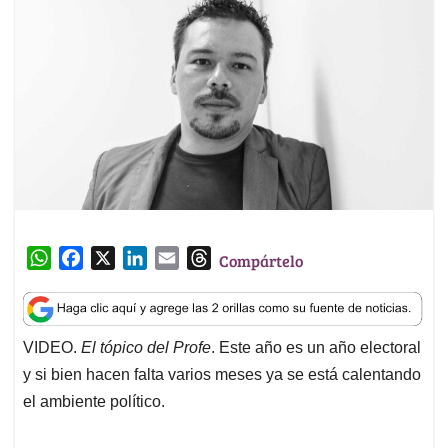
W
F
X
L
E
T
Compártelo
h
a
i
m
h
a
c
n
a
r
t
e
k
i
e
VIDEO.
El tópico del Profe
. Este año es un año electoral
s
b
e
l
a
y si bien hacen falta varios meses ya se está calentando
A
o
d
d
p
o
I
s
el ambiente político.
p
k
n