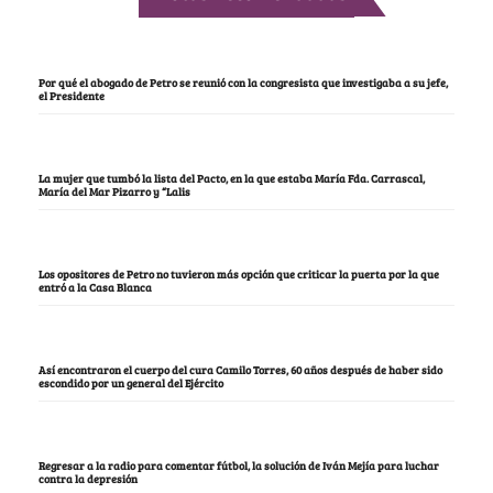
Por qué el abogado de Petro se reunió con la congresista que investigaba a su jefe,
el Presidente
La mujer que tumbó la lista del Pacto, en la que estaba María Fda. Carrascal,
María del Mar Pizarro y “Lalis
Los opositores de Petro no tuvieron más opción que criticar la puerta por la que
entró a la Casa Blanca
Así encontraron el cuerpo del cura Camilo Torres, 60 años después de haber sido
escondido por un general del Ejército
Regresar a la radio para comentar fútbol, la solución de Iván Mejía para luchar
contra la depresión