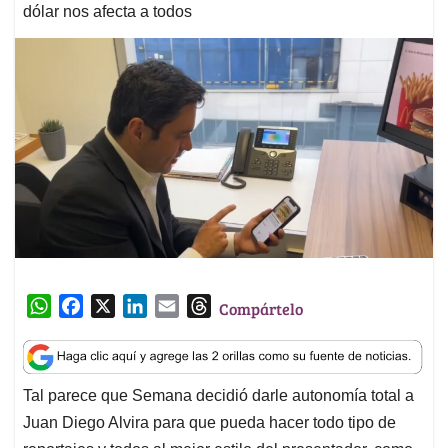
dólar nos afecta a todos
W
F
X
L
E
T
Compártelo
h
a
i
m
h
a
c
n
a
r
t
e
k
i
e
Tal parece que Semana decidió darle autonomía total a
s
b
e
l
a
Juan Diego Alvira para que pueda hacer todo tipo de
A
o
d
d