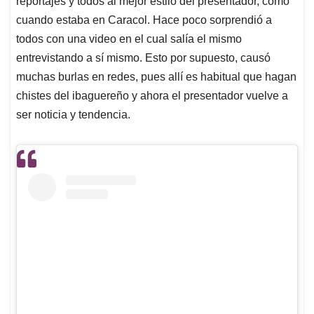
p
o
I
s
reportajes y todos al mejor estilo del presentador, como
p
k
n
cuando estaba en Caracol. Hace poco sorprendió a
todos con una video en el cual salía el mismo
entrevistando a sí mismo. Esto por supuesto, causó
muchas burlas en redes, pues allí es habitual que hagan
chistes del ibaguereño y ahora el presentador vuelve a
ser noticia y tendencia.