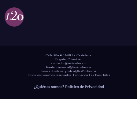
Calle 98a # 51-69 La Castellana
Bogotá, Colombia.
contacto @las2orillas.co
Pauta:
comercial@las2orillas.co
Temas Juridicos:
juridico@las2orillas.co
Todos los derechos reservados. Fundación Las Dos Orillas
¿Quiénes somos?
Política de Privacidad