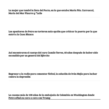
La mujer que tumbó la lista del Pacto, en la que estaba María Fda. Carrascal,
María del Mar Pizarro y “Lalis
Los opositores de Petro no tuvieron más opción que criticar la puerta por la que
entró a la Casa Blanca
Así encontraron el cuerpo del cura Camilo Torres, 60 años después de haber sido
escondido por un general del Ejército
Regresar a la radio para comentar fútbol, la solución de Iván Mejía para luchar
contra la depresión
La casona más de 100 años de la embajada de Colombia en Washington donde
Petro afinó su cara a cara con Trump