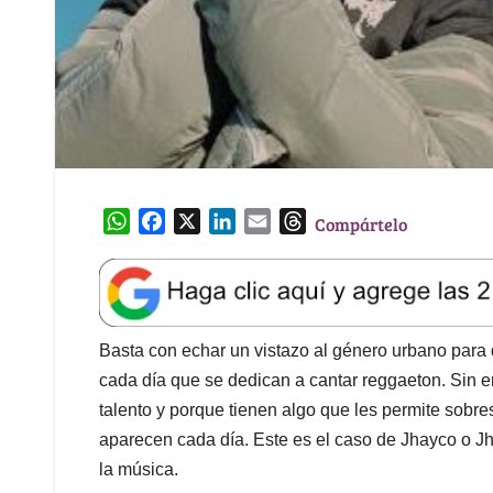
W
F
X
L
E
T
Compártelo
h
a
i
m
h
a
c
n
a
r
t
e
k
i
e
s
b
e
l
a
A
o
d
d
Basta con echar un vistazo al género urbano para 
p
o
I
s
cada día que se dedican a cantar reggaeton. Sin 
p
k
n
talento y porque tienen algo que les permite sobre
aparecen cada día. Este es el caso de Jhayco o 
la música.