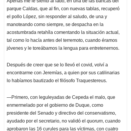
Apenas me le siento al lado, en una de las bancas del
s
b
e
l
a
parque Caldas, que al fin, con nuevas tablas, recuperó
A
o
d
d
p
o
I
s
el pollo López, sin responder al saludo, de una y
p
k
n
manoteando como siempre, se despacha en la
acostumbrada retahíla comentando la situación actual,
tal como lo hacía antes del terremoto, cuando éramos
jóvenes y le toreábamos la lengua para entretenernos.
Después de creer que se lo llevó el covid, volví a
encontrarme con Jeremías, a quien por sus catilinarias
lo habíamos bautizado el filósofo Traquestereus.
—Primero, con leguleyadas de Cepeda el malo, que
enmermelado por el gobierno de Duque, como
presidente del Senado y directivo del conservatismo,
ayudado por el secretario, no validó el
quorum
, cuando
aprobaron las 16 curules para las víctimas, con cuatro