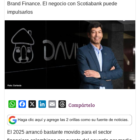
Brand Finance. El negocio con Scotiabank puede
impulsarlos
W
F
X
L
E
T
Compártelo
h
a
i
m
h
a
c
n
a
r
t
e
k
i
e
El 2025 arrancó bastante movido para el sector
s
b
e
l
a