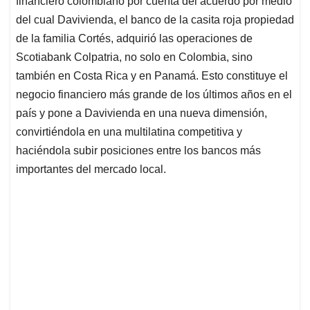
financiero colombiano por cuenta del acuerdo por medio
A
o
d
d
p
o
I
s
del cual Davivienda, el banco de la casita roja propiedad
p
k
n
de la familia Cortés, adquirió las operaciones de
Scotiabank Colpatria, no solo en Colombia, sino
también en Costa Rica y en Panamá. Esto constituye el
negocio financiero más grande de los últimos años en el
país y pone a Davivienda en una nueva dimensión,
convirtiéndola en una multilatina competitiva y
haciéndola subir posiciones entre los bancos más
importantes del mercado local.