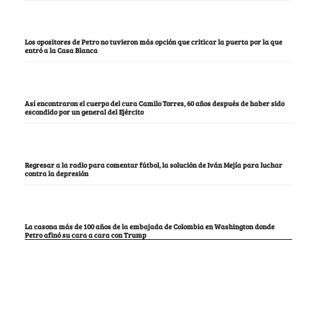
Los opositores de Petro no tuvieron más opción que criticar la puerta por la que
entró a la Casa Blanca
Así encontraron el cuerpo del cura Camilo Torres, 60 años después de haber sido
escondido por un general del Ejército
Regresar a la radio para comentar fútbol, la solución de Iván Mejía para luchar
contra la depresión
La casona más de 100 años de la embajada de Colombia en Washington donde
Petro afinó su cara a cara con Trump