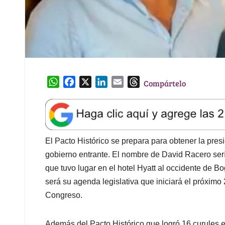
W
F
X
L
E
T
Compártelo
h
a
i
m
h
a
c
n
a
r
t
e
k
i
e
s
b
e
l
a
A
o
d
d
El Pacto Histórico se prepara para obtener la pre
p
o
I
s
gobierno entrante. El nombre de David Racero ser
p
k
n
que tuvo lugar en el hotel Hyatt al occidente de B
será su agenda legislativa que iniciará el próximo 
Congreso.
Además del Pacto Histórico que logró 16 curules 