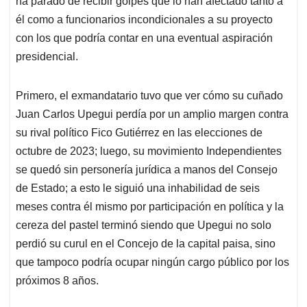
p
o
I
s
ha parado de recibir golpes que lo han afectado tanto a
p
k
n
él como a funcionarios incondicionales a su proyecto
con los que podría contar en una eventual aspiración
presidencial.
Primero, el exmandatario tuvo que ver cómo su cuñado
Juan Carlos Upegui perdía por un amplio margen contra
su rival político Fico Gutiérrez en las elecciones de
octubre de 2023; luego, su movimiento Independientes
se quedó sin personería jurídica a manos del Consejo
de Estado; a esto le siguió una inhabilidad de seis
meses contra él mismo por participación en política y la
cereza del pastel terminó siendo que Upegui no solo
perdió su curul en el Concejo de la capital paisa, sino
que tampoco podría ocupar ningún cargo público por los
próximos 8 años.