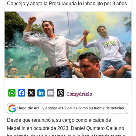
Concejo y ahora la Procuraduría lo inhabilito por 8 años
W
F
X
L
E
T
Compártelo
h
a
i
m
h
a
c
n
a
r
t
e
k
i
e
Desde que renunció a su cargo como alcalde de
s
b
e
l
a
Medellín en octubre de 2023, Daniel Quintero Calle no
A
o
d
d