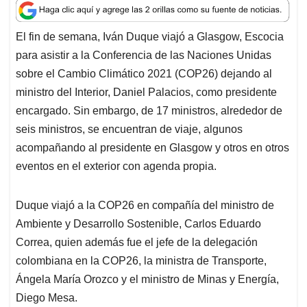
a
c
n
a
r
t
e
k
i
e
El fin de semana, Iván Duque viajó a Glasgow, Escocia
s
b
e
l
a
para asistir a la Conferencia de las Naciones Unidas
A
o
d
d
p
o
I
s
sobre el Cambio Climático 2021 (COP26) dejando al
p
k
n
ministro del Interior, Daniel Palacios, como presidente
encargado. Sin embargo, de 17 ministros, alrededor de
seis ministros, se encuentran de viaje, algunos
acompañando al presidente en Glasgow y otros en otros
eventos en el exterior con agenda propia.
Duque viajó a la COP26 en compañía del ministro de
Ambiente y Desarrollo Sostenible, Carlos Eduardo
Correa, quien además fue el jefe de la delegación
colombiana en la COP26, la ministra de Transporte,
Ángela María Orozco y el ministro de Minas y Energía,
Diego Mesa.