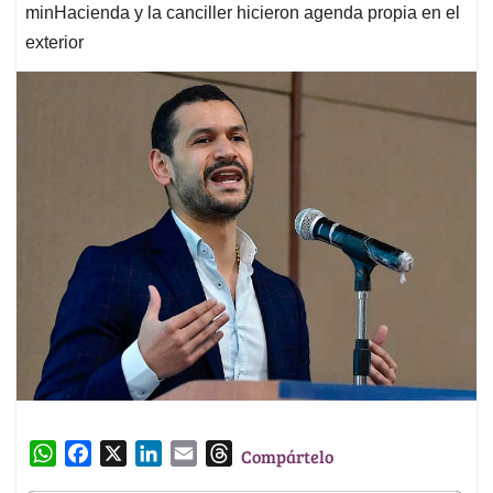
minHacienda y la canciller hicieron agenda propia en el
exterior
W
F
X
L
E
T
Compártelo
h
a
i
m
h