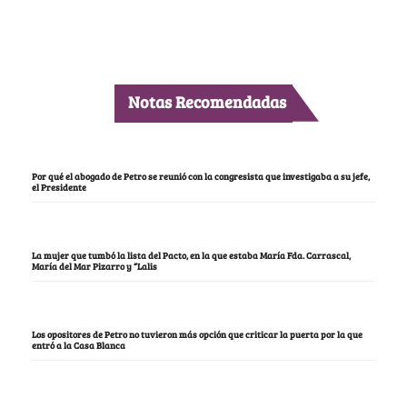
Notas Recomendadas
Por qué el abogado de Petro se reunió con la congresista que investigaba a su jefe,
el Presidente
La mujer que tumbó la lista del Pacto, en la que estaba María Fda. Carrascal,
María del Mar Pizarro y “Lalis
Los opositores de Petro no tuvieron más opción que criticar la puerta por la que
entró a la Casa Blanca