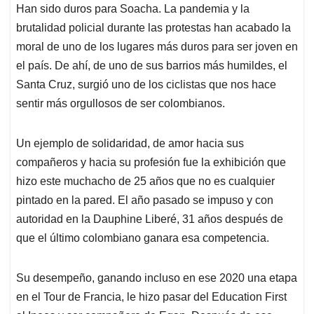
Han sido duros para Soacha. La pandemia y la
s
b
e
l
a
brutalidad policial durante las protestas han acabado la
A
o
d
d
p
o
I
s
moral de uno de los lugares más duros para ser joven en
p
k
n
el país. De ahí, de uno de sus barrios más humildes, el
Santa Cruz, surgió uno de los ciclistas que nos hace
sentir más orgullosos de ser colombianos.
Un ejemplo de solidaridad, de amor hacia sus
compañeros y hacia su profesión fue la exhibición que
hizo este muchacho de 25 años que no es cualquier
pintado en la pared. El año pasado se impuso y con
autoridad en la Dauphine Liberé, 31 años después de
que el último colombiano ganara esa competencia.
Su desempeño, ganando incluso en ese 2020 una etapa
en el Tour de Francia, le hizo pasar del Education First