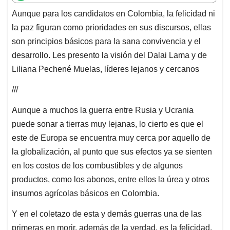
t
e
k
i
e
Aunque para los candidatos en Colombia, la felicidad ni
s
b
e
l
a
la paz figuran como prioridades en sus discursos, ellas
A
o
d
d
p
o
I
s
son principios básicos para la sana convivencia y el
p
k
n
desarrollo. Les presento la visión del Dalai Lama y de
Liliana Pechené Muelas, líderes lejanos y cercanos
///
Aunque a muchos la guerra entre Rusia y Ucrania
puede sonar a tierras muy lejanas, lo cierto es que el
este de Europa se encuentra muy cerca por aquello de
la globalización, al punto que sus efectos ya se sienten
en los costos de los combustibles y de algunos
productos, como los abonos, entre ellos la úrea y otros
insumos agrícolas básicos en Colombia.
Y en el coletazo de esta y demás guerras una de las
primeras en morir, además de la verdad, es la felicidad,