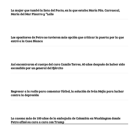
La mujer que tumbó la lista del Pacto, en la que estaba María Fda. Carrascal,
María del Mar Pizarro y “Lalis
Los opositores de Petro no tuvieron más opción que criticar la puerta por la que
entró a la Casa Blanca
Así encontraron el cuerpo del cura Camilo Torres, 60 años después de haber sido
escondido por un general del Ejército
Regresar a la radio para comentar fútbol, la solución de Iván Mejía para luchar
contra la depresión
La casona más de 100 años de la embajada de Colombia en Washington donde
Petro afinó su cara a cara con Trump