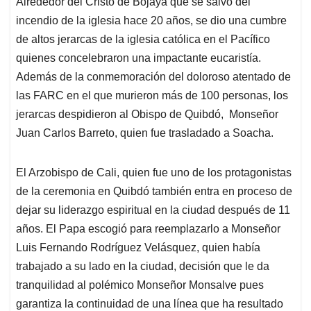
Alrededor del Cristo de Bojayá que se salvó del
s
b
e
l
a
incendio de la iglesia hace 20 años, se dio una cumbre
A
o
d
d
p
o
I
s
de altos jerarcas de la iglesia católica en el Pacífico
p
k
n
quienes concelebraron una impactante eucaristía.
Además de la conmemoración del doloroso atentado de
las FARC en el que murieron más de 100 personas, los
jerarcas despidieron al Obispo de Quibdó, Monseñor
Juan Carlos Barreto, quien fue trasladado a Soacha.
El Arzobispo de Cali, quien fue uno de los protagonistas
de la ceremonia en Quibdó también entra en proceso de
dejar su liderazgo espiritual en la ciudad después de 11
años. El Papa escogió para reemplazarlo a Monseñor
Luis Fernando Rodríguez Velásquez, quien había
trabajado a su lado en la ciudad, decisión que le da
tranquilidad al polémico Monseñor Monsalve pues
garantiza la continuidad de una línea que ha resultado