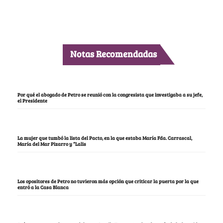
Notas Recomendadas
Por qué el abogado de Petro se reunió con la congresista que investigaba a su jefe,
el Presidente
La mujer que tumbó la lista del Pacto, en la que estaba María Fda. Carrascal,
María del Mar Pizarro y “Lalis
Los opositores de Petro no tuvieron más opción que criticar la puerta por la que
entró a la Casa Blanca