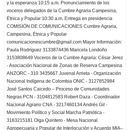
y la esperanza 10:15 a.m. Pronunciamiento de los
voceros delegados de la Cumbre Agraria Campesina,
Étnica y Popular 10:30 a.m. Entrega en presidencia
COMISIÓN DE COMUNICACIONES Cumbre Agraria,
Campesina, Étnica y Popular
comunicacionescumbre@gmail.com
Mayor Información:
Paula Rodríguez 3133874436 Maricela Londoño
3153808649 Voceros de la Cumbre Agraria: César Jerez
- Asociación Nacional de Zonas de Reserva Campesina
ANZORC - 310 3435667 Juvenal Arrieta - Organización
Nacional Indígena de Colombia ONIC - 3127852984
José Santos Caicedo – Proceso de Comunidades
Negras PCN - 3104812583 Robert Daza - Coordinador
Nacional Agrario CNA - 3217460134 Andrés Gil -
Movimiento Político y Social Marcha Patriótica -
3163215181 Olga Quintero - Mesa Nacional
Agropecuaria y Popular de Interlocución y Acuerdo MIA–