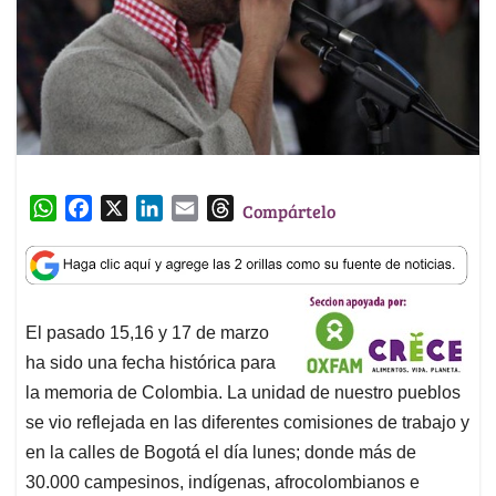
W
F
X
L
E
T
Compártelo
h
a
i
m
h
a
c
n
a
r
t
e
k
i
e
s
b
e
l
a
El pasado 15,16 y 17 de marzo
A
o
d
d
ha sido una fecha histórica para
p
o
I
s
p
k
n
la memoria de Colombia. La unidad de nuestro pueblos
se vio reflejada en las diferentes comisiones de trabajo y
en la calles de Bogotá el día lunes; donde más de
30.000 campesinos, indígenas, afrocolombianos e