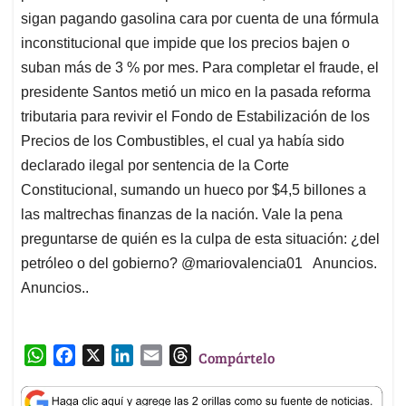
sigan pagando gasolina cara por cuenta de una fórmula
inconstitucional que impide que los precios bajen o
suban más de 3 % por mes. Para completar el fraude, el
presidente Santos metió un mico en la pasada reforma
tributaria para revivir el Fondo de Estabilización de los
Precios de los Combustibles, el cual ya había sido
declarado ilegal por sentencia de la Corte
Constitucional, sumando un hueco por $4,5 billones a
las maltrechas finanzas de la nación. Vale la pena
preguntarse de quién es la culpa de esta situación: ¿del
petróleo o del gobierno? @mariovalencia01 Anuncios.
Anuncios..
W
F
X
L
E
T
Compártelo
h
a
i
m
h
a
c
n
a
r