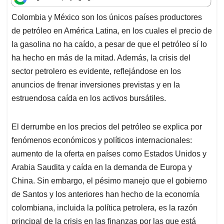
t
e
k
i
e
Colombia y México son los únicos países productores
s
b
e
l
a
de petróleo en América Latina, en los cuales el precio de
A
o
d
d
p
o
I
s
la gasolina no ha caído, a pesar de que el petróleo sí lo
p
k
n
ha hecho en más de la mitad. Además, la crisis del
sector petrolero es evidente, reflejándose en los
anuncios de frenar inversiones previstas y en la
estruendosa caída en los activos bursátiles.
El derrumbe en los precios del petróleo se explica por
fenómenos económicos y políticos internacionales:
aumento de la oferta en países como Estados Unidos y
Arabia Saudita y caída en la demanda de Europa y
China. Sin embargo, el pésimo manejo que el gobierno
de Santos y los anteriores han hecho de la economía
colombiana, incluida la política petrolera, es la razón
principal de la crisis en las finanzas por las que está