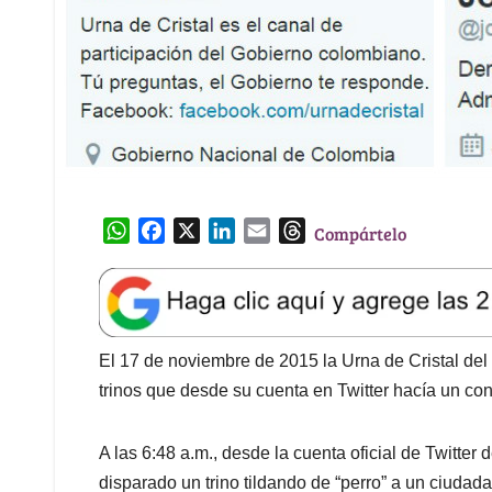
W
F
X
L
E
T
Compártelo
h
a
i
m
h
a
c
n
a
r
t
e
k
i
e
s
b
e
l
a
A
o
d
d
El 17 de noviembre de 2015 la Urna de Cristal de
p
o
I
s
trinos que desde su cuenta en Twitter hacía un cont
p
k
n
A las 6:48 a.m., desde la cuenta oficial de Twitter d
disparado un trino tildando de “perro” a un ciudad