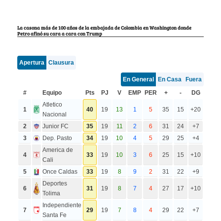
La casona más de 100 años de la embajada de Colombia en Washington donde
Petro afinó su cara a cara con Trump
Apertura
Clausura
En General
En Casa
Fuera
#
Equipo
Pts
PJ
V
EMP
PER
+
-
DG
Atletico
1
40
19
13
1
5
35
15
+20
Nacional
2
Junior FC
35
19
11
2
6
31
24
+7
3
Dep. Pasto
34
19
10
4
5
29
25
+4
America de
4
33
19
10
3
6
25
15
+10
Cali
5
Once Caldas
33
19
8
9
2
31
22
+9
Deportes
6
31
19
8
7
4
27
17
+10
Tolima
Independiente
7
29
19
7
8
4
29
22
+7
Santa Fe