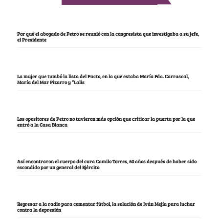
Por qué el abogado de Petro se reunió con la congresista que investigaba a su jefe,
el Presidente
La mujer que tumbó la lista del Pacto, en la que estaba María Fda. Carrascal,
María del Mar Pizarro y “Lalis
Los opositores de Petro no tuvieron más opción que criticar la puerta por la que
entró a la Casa Blanca
Así encontraron el cuerpo del cura Camilo Torres, 60 años después de haber sido
escondido por un general del Ejército
Regresar a la radio para comentar fútbol, la solución de Iván Mejía para luchar
contra la depresión