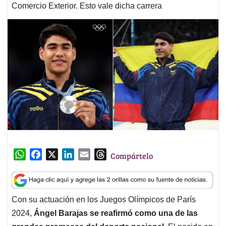
Comercio Exterior. Esto vale dicha carrera
W
F
X
L
E
T
Compártelo
h
a
i
m
h
a
c
n
a
r
t
e
k
i
e
Con su actuación en los Juegos Olímpicos de París
s
b
e
l
a
2024,
Ángel Barajas se reafirmó como una de las
A
o
d
d