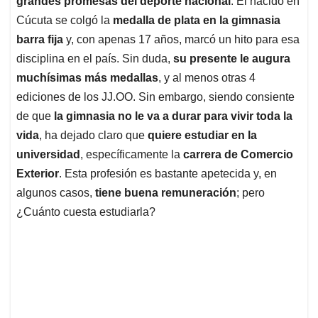
p
o
I
s
grandes promesas del deporte nacional
. El nacido en
p
k
n
Cúcuta se colgó la
medalla de plata en la gimnasia
barra fija
y, con apenas 17 años, marcó un hito para esa
disciplina en el país. Sin duda,
su presente le augura
muchísimas más medallas
, y al menos otras 4
ediciones de los JJ.OO. Sin embargo, siendo consiente
de que
la gimnasia no le va a durar para vivir toda la
vida
, ha dejado claro que
quiere estudiar en la
universidad
, específicamente la
carrera de Comercio
Exterior
. Esta profesión es bastante apetecida y, en
algunos casos,
tiene buena remuneración
; pero
¿Cuánto cuesta estudiarla?