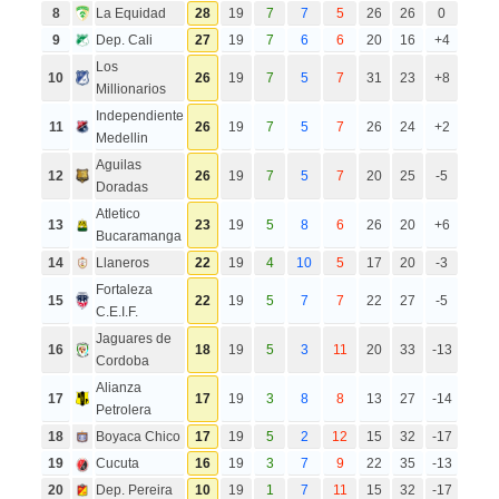
8
La Equidad
28
19
7
7
5
26
26
0
9
Dep. Cali
27
19
7
6
6
20
16
+4
Los
10
26
19
7
5
7
31
23
+8
Millionarios
Independiente
11
26
19
7
5
7
26
24
+2
Medellin
Aguilas
12
26
19
7
5
7
20
25
-5
Doradas
Atletico
13
23
19
5
8
6
26
20
+6
Bucaramanga
14
Llaneros
22
19
4
10
5
17
20
-3
Fortaleza
15
22
19
5
7
7
22
27
-5
C.E.I.F.
Jaguares de
16
18
19
5
3
11
20
33
-13
Cordoba
Alianza
17
17
19
3
8
8
13
27
-14
Petrolera
18
Boyaca Chico
17
19
5
2
12
15
32
-17
19
Cucuta
16
19
3
7
9
22
35
-13
20
Dep. Pereira
10
19
1
7
11
15
32
-17