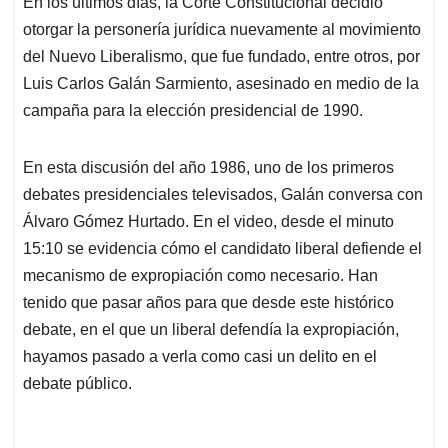
En los últimos días, la Corte Constitucional decidió
s
b
e
l
a
otorgar la personería jurídica nuevamente al movimiento
A
o
d
d
p
o
I
s
del Nuevo Liberalismo, que fue fundado, entre otros, por
p
k
n
Luis Carlos Galán Sarmiento, asesinado en medio de la
campaña para la elección presidencial de 1990.
En esta discusión del año 1986, uno de los primeros
debates presidenciales televisados, Galán conversa con
Álvaro Gómez Hurtado. En el video, desde el minuto
15:10 se evidencia cómo el candidato liberal defiende el
mecanismo de expropiación como necesario. Han
tenido que pasar años para que desde este histórico
debate, en el que un liberal defendía la expropiación,
hayamos pasado a verla como casi un delito en el
debate público.