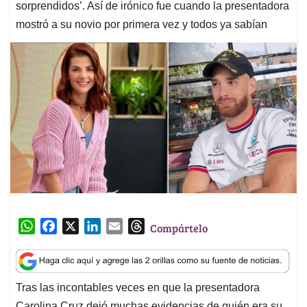
sorprendidos’. Así de irónico fue cuando la presentadora
mostró a su novio por primera vez y todos ya sabían
W
F
X
L
E
T
Compártelo
h
a
i
m
h
a
c
n
a
r
t
e
k
i
e
Tras las incontables veces en que la presentadora
s
b
e
l
a
Carolina Cruz dejó muchas evidencias de quién era su