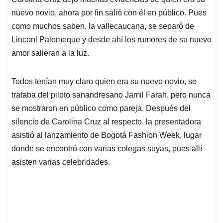
A
o
d
d
p
o
I
s
nuevo novio, ahora por fin salió con él en público. Pues
p
k
n
como muchos saben, la vallecaucana, se separó de
Linconl Palomeque y desde ahí los rumores de su nuevo
amor salieran a la luz.
Todos tenían muy claro quien era su nuevo novio, se
trataba del piloto sanandresano Jamil Farah, pero nunca
se mostraron en público como pareja. Después del
silencio de Carolina Cruz al respecto, la presentadora
asistió al lanzamiento de Bogotá Fashion Week, lugar
donde se encontró con varias colegas suyas, pues allí
asisten varias celebridades.