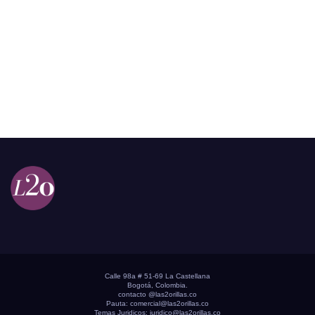
Calle 98a # 51-69 La Castellana
Bogotá, Colombia.
contacto @las2orillas.co
Pauta:
comercial@las2orillas.co
Temas Juridicos:
juridico@las2orillas.co