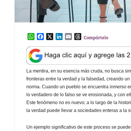
W
F
X
L
E
T
Compártelo
h
a
i
m
h
a
c
n
a
r
t
e
k
i
e
s
b
e
l
a
A
o
d
d
La mentira, en su esencia más cruda, no busca sim
p
o
I
s
fronteras entre la verdad y la falsedad, creando u
p
k
n
norma. Cuando un pueblo se encuentra inmerso en 
lo verdadero de lo falso se ve erosionada, y con ell
Este fenómeno no es nuevo; a lo largo de la histo
la verdad puede llevar a sociedades enteras a la 
Un ejemplo significativo de este proceso se puede