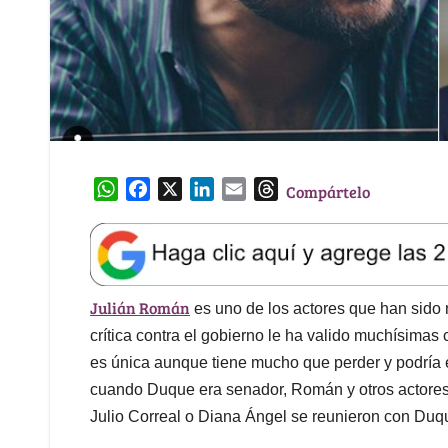
W
F
X
L
E
T
Compártelo
h
a
i
m
h
a
c
n
a
r
t
e
k
i
e
s
b
e
l
a
Julián Román
A
o
d
d
es uno de los actores que han sido m
p
o
I
s
crítica contra el gobierno le ha valido muchísimas 
p
k
n
es única aunque tiene mucho que perder y podría 
cuando Duque era senador, Román y otros actores
Julio Correal o Diana Ángel se reunieron con Duq