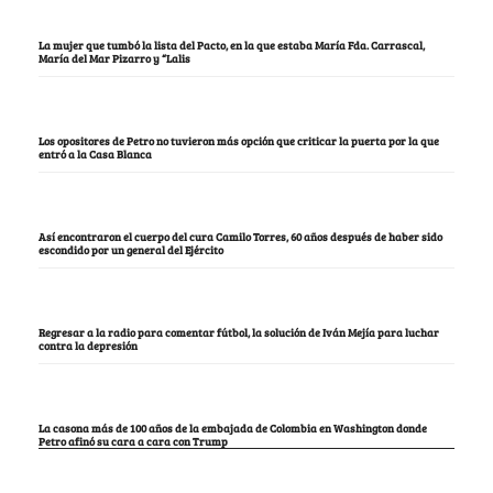
La mujer que tumbó la lista del Pacto, en la que estaba María Fda. Carrascal,
María del Mar Pizarro y “Lalis
Los opositores de Petro no tuvieron más opción que criticar la puerta por la que
entró a la Casa Blanca
Así encontraron el cuerpo del cura Camilo Torres, 60 años después de haber sido
escondido por un general del Ejército
Regresar a la radio para comentar fútbol, la solución de Iván Mejía para luchar
contra la depresión
La casona más de 100 años de la embajada de Colombia en Washington donde
Petro afinó su cara a cara con Trump