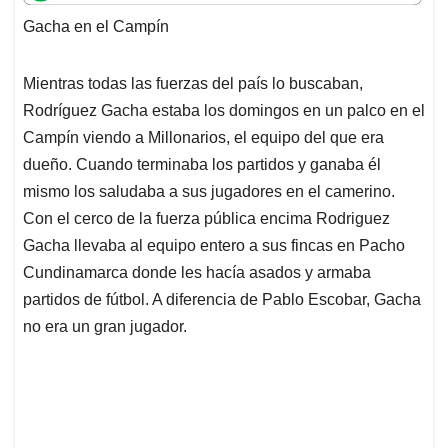
t
e
k
i
e
Gacha en el Campín
s
b
e
l
a
A
o
d
d
p
o
I
s
Mientras todas las fuerzas del país lo buscaban,
p
k
n
Rodríguez Gacha estaba los domingos en un palco en el
Campín viendo a Millonarios, el equipo del que era
dueño. Cuando terminaba los partidos y ganaba él
mismo los saludaba a sus jugadores en el camerino.
Con el cerco de la fuerza pública encima Rodriguez
Gacha llevaba al equipo entero a sus fincas en Pacho
Cundinamarca donde les hacía asados y armaba
partidos de fútbol. A diferencia de Pablo Escobar, Gacha
no era un gran jugador.