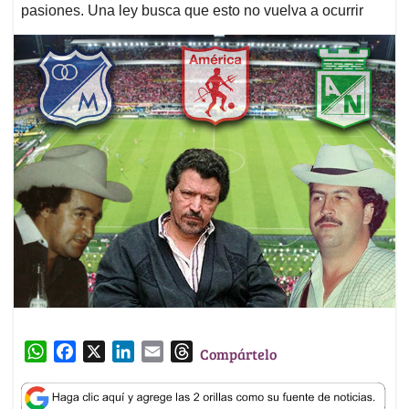
pasiones. Una ley busca que esto no vuelva a ocurrir
W
F
X
L
E
T
Compártelo
h
a
i
m
h
a
c
n
a
r