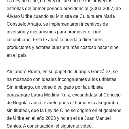
La Ley de Cine, o Ley 814, fue uno de los proyectos
s
b
e
l
a
estrellas del primer periodo presidencial (2003-2007) de
A
o
d
d
p
o
I
s
Álvaro Uribe cuando su Ministra de Cultura era Maria
p
k
n
Consuelo Araujo, se implementaron incentivos de
inversión y mecanismos para promover el cine
colombiano. Esto le abrió la puerta a directores,
productores y actores pues era más costoso hacer cine
en el país.
Alejandro Riaño, en su papel de Juanpis González, se
ha mostrado con ideales incongruentes a los uribistas.
Sin embargo, un video divulgado por la uribista
purasangre Laura Medina Ruíz, excandidata al Concejo
de Bogotá causó revuelo pues el humorista aseguraba,
sin titubear, que la Ley de Cine se originó en el gobierno
de Uribe en el año 2003 y no en el de Juan Manuel
Santos. A continuación, el siguiente video: