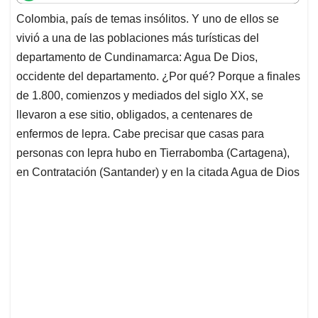
t
e
k
i
e
Colombia, país de temas insólitos. Y uno de ellos se
s
b
e
l
a
vivió a una de las poblaciones más turísticas del
A
o
d
d
p
o
I
s
departamento de Cundinamarca: Agua De Dios,
p
k
n
occidente del departamento. ¿Por qué? Porque a finales
de 1.800, comienzos y mediados del siglo XX, se
llevaron a ese sitio, obligados, a centenares de
enfermos de lepra. Cabe precisar que casas para
personas con lepra hubo en Tierrabomba (Cartagena),
en Contratación (Santander) y en la citada Agua de Dios