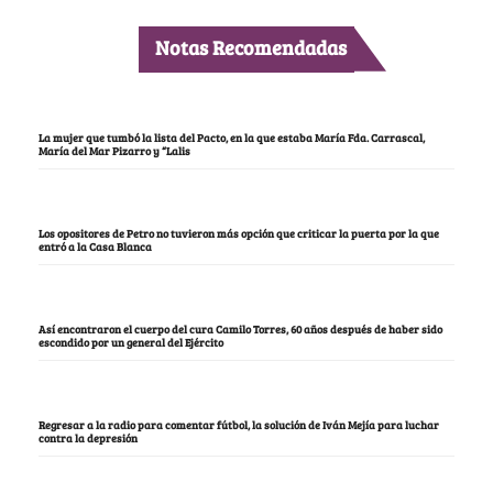
Notas Recomendadas
La mujer que tumbó la lista del Pacto, en la que estaba María Fda. Carrascal,
María del Mar Pizarro y “Lalis
Los opositores de Petro no tuvieron más opción que criticar la puerta por la que
entró a la Casa Blanca
Así encontraron el cuerpo del cura Camilo Torres, 60 años después de haber sido
escondido por un general del Ejército
Regresar a la radio para comentar fútbol, la solución de Iván Mejía para luchar
contra la depresión