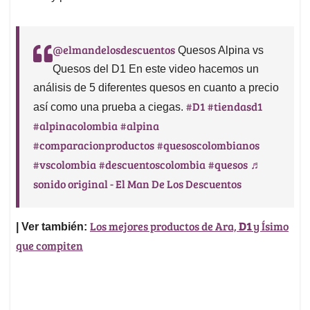
@elmandelosdescuentos
Quesos Alpina vs
Quesos del D1 En este video hacemos un
análisis de 5 diferentes quesos en cuanto a precio
#D1
#tiendasd1
así como una prueba a ciegas.
#alpinacolombia
#alpina
#comparacionproductos
#quesoscolombianos
#vscolombia
#descuentoscolombia
#quesos
♬
sonido original - El Man De Los Descuentos
Los mejores productos de Ara,
D1
y Ísimo
| Ver también:
que compiten