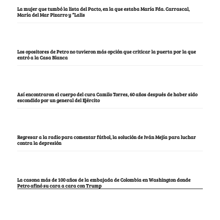
La mujer que tumbó la lista del Pacto, en la que estaba María Fda. Carrascal,
María del Mar Pizarro y “Lalis
Los opositores de Petro no tuvieron más opción que criticar la puerta por la que
entró a la Casa Blanca
Así encontraron el cuerpo del cura Camilo Torres, 60 años después de haber sido
escondido por un general del Ejército
Regresar a la radio para comentar fútbol, la solución de Iván Mejía para luchar
contra la depresión
La casona más de 100 años de la embajada de Colombia en Washington donde
Petro afinó su cara a cara con Trump