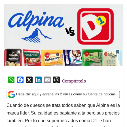
W
F
X
L
E
T
Compártelo
h
a
i
m
h
a
c
n
a
r
t
e
k
i
e
Cuando de quesos se trata todos saben que Alpina es la
s
b
e
l
a
marca líder. Su calidad es bastante alta pero sus precios
A
o
d
d
p
o
I
s
también. Por lo que supermercados como D1 le han