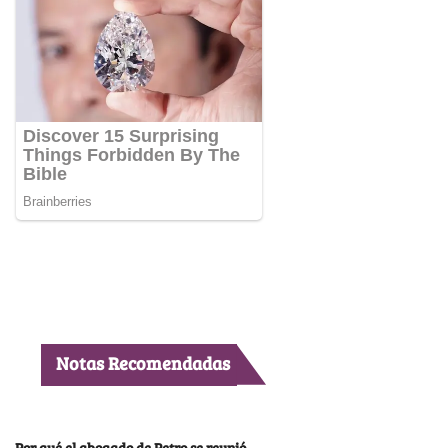
Notas Recomendadas
Por qué el abogado de Petro se reunió