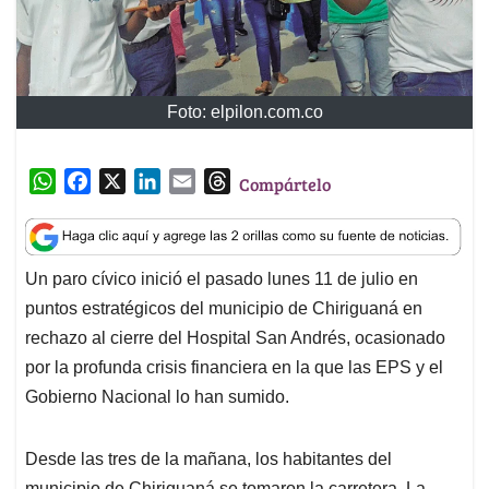
Foto: elpilon.com.co
W
F
X
L
E
T
Compártelo
h
a
i
m
h
a
c
n
a
r
t
e
k
i
e
Un paro cívico inició el pasado lunes 11 de julio en
s
b
e
l
a
puntos estratégicos del municipio de Chiriguaná en
A
o
d
d
p
o
I
s
rechazo al cierre del Hospital San Andrés, ocasionado
p
k
n
por la profunda crisis financiera en la que las EPS y el
Gobierno Nacional lo han sumido.
Desde las tres de la mañana, los habitantes del
municipio de Chiriguaná se tomaron la carretera. La