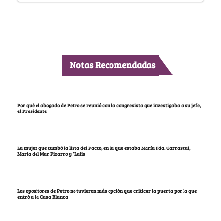
Notas Recomendadas
Por qué el abogado de Petro se reunió con la congresista que investigaba a su jefe,
el Presidente
La mujer que tumbó la lista del Pacto, en la que estaba María Fda. Carrascal,
María del Mar Pizarro y “Lalis
Los opositores de Petro no tuvieron más opción que criticar la puerta por la que
entró a la Casa Blanca