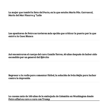
La mujer que tumbó la lista del Pacto, en la que estaba María Fda. Carrascal,
María del Mar Pizarro y “Lalis
Los opositores de Petro no tuvieron más opción que criticar la puerta por la que
entró a la Casa Blanca
Así encontraron el cuerpo del cura Camilo Torres, 60 años después de haber sido
escondido por un general del Ejército
Regresar a la radio para comentar fútbol, la solución de Iván Mejía para luchar
contra la depresión
La casona más de 100 años de la embajada de Colombia en Washington donde
Petro afinó su cara a cara con Trump