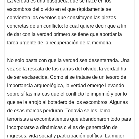
La verdad es una búsqueda que se hace en los
s
b
e
l
a
escombros del olvido en el que rápidamente se
A
o
d
d
p
o
I
s
convierten los eventos que constituyen las piezas
p
k
n
concretas de un conflicto; lo cual quiere decir que a fin
de dar con la verdad primero se tiene que abordar la
tarea urgente de la recuperación de la memoria.
No solo basta con que la verdad sea desenterrada. Una
vez se la rescata de las garras del olvido, la verdad ha
de ser esclarecida. Como si se tratase de un tesoro de
importancia arqueológica, la verdad emerge llevando
sobre sí las marcas que el conflicto le imprimió y por lo
que se la arrojó al botadero de los escombros. Algunas
de esas marcas perduran. Todavía se les llama
terroristas a excombatientes que abandonaron todo para
incorporarse a dinámicas civiles de generación de
ingresos, vida social y participación política. La mujer