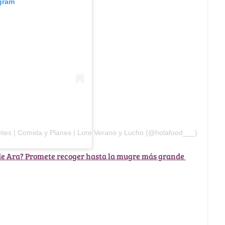
agram
ntes | Comida y Planes | Lore Verano y Lucho (@holafood___)
 de Ara? Promete recoger hasta la mugre más grande