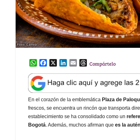
W
F
X
L
E
T
Compártelo
h
a
i
m
h
a
c
n
a
r
t
e
k
i
e
s
b
e
l
a
A
o
d
d
En el corazón de la emblemática
Plaza de Paloq
p
o
I
s
frescos, se encuentra un rincón que transporta di
p
k
n
establecimiento se ha consolidado como un
refer
Bogotá
. Además, muchos afirman que
es la auté