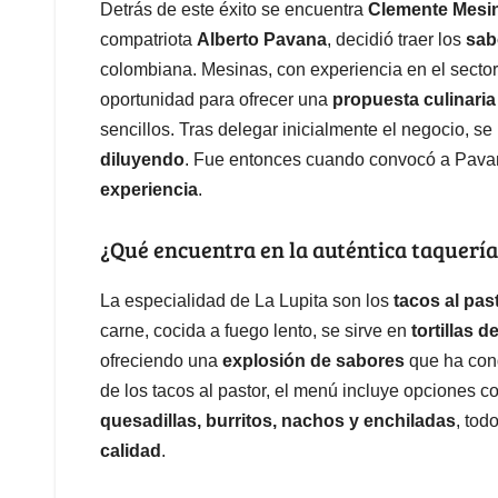
Detrás de este éxito se encuentra
Clemente Mesi
compatriota
Alberto Pavana
, decidió traer los
sab
colombiana. Mesinas, con experiencia en el sector 
oportunidad para ofrecer una
propuesta culinaria
sencillos. Tras delegar inicialmente el negocio, se
diluyendo
. Fue entonces cuando convocó a Pav
experiencia
.
¿Qué encuentra en la auténtica taquer
La especialidad de La Lupita son los
tacos al pas
carne, cocida a fuego lento, se sirve en
tortillas d
ofreciendo una
explosión de sabores
que ha conq
de los tacos al pastor, el menú incluye opciones 
quesadillas, burritos, nachos y enchiladas
, tod
calidad
.