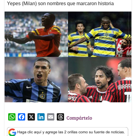
Yepes (Milan) son nombres que marcaron historia
W
F
X
L
E
T
Compártelo
h
a
i
m
h
a
c
n
a
r