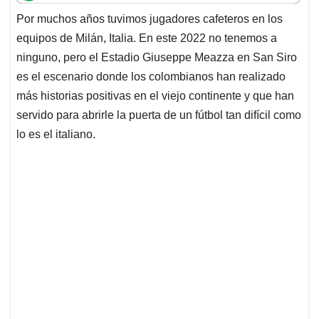
t
e
k
i
e
Por muchos años tuvimos jugadores cafeteros en los
s
b
e
l
a
equipos de Milán, Italia. En este 2022 no tenemos a
A
o
d
d
p
o
I
s
ninguno, pero el Estadio Giuseppe Meazza en San Siro
p
k
n
es el escenario donde los colombianos han realizado
más historias positivas en el viejo continente y que han
servido para abrirle la puerta de un fútbol tan difícil como
lo es el italiano.