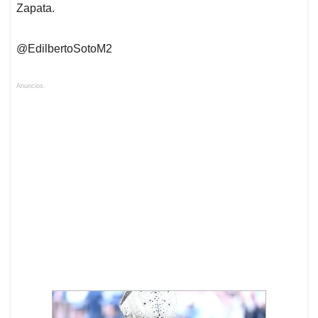
Zapata.
@EdilbertoSotoM2
Anuncios.