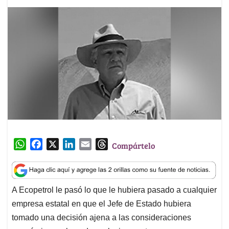
W
F
X
L
E
T
Compártelo
h
a
i
m
h
a
c
n
a
r
t
e
k
i
e
A Ecopetrol le pasó lo que le hubiera pasado a cualquier
s
b
e
l
a
empresa estatal en que el Jefe de Estado hubiera
A
o
d
d
p
o
I
s
tomado una decisión ajena a las consideraciones