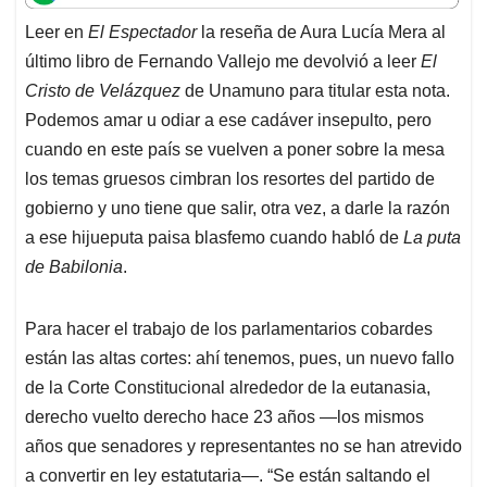
t
e
k
i
e
Leer en
El Espectador
la reseña de Aura Lucía Mera al
s
b
e
l
a
último libro de Fernando Vallejo me devolvió a leer
El
A
o
d
d
p
o
I
s
Cristo de Velázquez
de Unamuno para titular esta nota.
p
k
n
Podemos amar u odiar a ese cadáver insepulto, pero
cuando en este país se vuelven a poner sobre la mesa
los temas gruesos cimbran los resortes del partido de
gobierno y uno tiene que salir, otra vez, a darle la razón
a ese hijueputa paisa blasfemo cuando habló de
La puta
de Babilonia
.
Para hacer el trabajo de los parlamentarios cobardes
están las altas cortes: ahí tenemos, pues, un nuevo fallo
de la Corte Constitucional alrededor de la eutanasia,
derecho vuelto derecho hace 23 años —los mismos
años que senadores y representantes no se han atrevido
a convertir en ley estatutaria—. “Se están saltando el