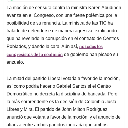
t
e
k
i
e
La moción de censura contra la ministra Karen Abudinen
s
b
e
l
a
avanza en el Congreso, con una fuerte polémica por la
A
o
d
d
p
o
I
s
posibilidad de su renuncia. La ministra de las TIC ha
p
k
n
tratado de defenderse de manera agresiva, explicando
que ha revelado la corrupción en el contrato de Centros
no todos los
Poblados, y dando la cara. Aún así,
congresistas de la coalición
de gobierno han picado su
anzuelo.
La mitad del partido Liberal votaría a favor de la moción,
así como podría hacerlo Gabriel Santos si el Centro
Democrático no decreta la disciplina de bancada. Pero
la más sorprendente es la decisión de Colombia Justa
Libres y Mira. El partido de John Milton Rodríguez
anunció que votará a favor de la moción, y el anuncio de
alianza entre ambos partidos indicaría que ambos