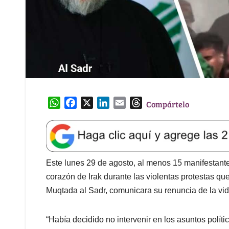
W
F
X
L
E
T
Compártelo
h
a
i
m
h
a
c
n
a
r
t
e
k
i
e
s
b
e
l
a
A
o
d
d
Este lunes 29 de agosto, al menos 15 manifestantes
p
o
I
s
corazón de Irak durante las violentas protestas qu
p
k
n
Muqtada al Sadr, comunicara su renuncia de la vida
“Había decidido no intervenir en los asuntos polític