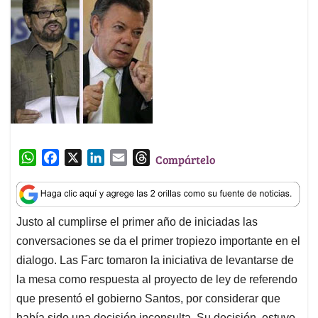
W
F
X
L
E
T
Compártelo
h
a
i
m
h
a
c
n
a
r
t
e
k
i
e
Justo al cumplirse el primer año de iniciadas las
s
b
e
l
a
conversaciones se da el primer tropiezo importante en el
A
o
d
d
p
o
I
s
dialogo. Las Farc tomaron la iniciativa de levantarse de
p
k
n
la mesa como respuesta al proyecto de ley de referendo
que presentó el gobierno Santos, por considerar que
había sido una decisión inconsulta. Su decisión estuvo