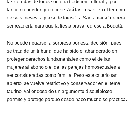
las corridas de toros son una tradición cultural y, por
A
o
d
d
p
o
I
s
tanto, no pueden prohibirse. Así las cosas, en el término
p
k
n
de seis meses,la plaza de toros “La Santamaría” deberá
ser reabierta para que la fiesta brava regrese a Bogotá.
No puede negarse la sorpresa por esta decisión, pues
se trata de un tribunal que ha sido el abanderado en
proteger derechos fundamentales como el de las
mujeres al aborto o el de las parejas homosexuales a
ser consideradas como familia. Pero este criterio tan
abierto, se vuelve restrictivo y conservador en el tema
taurino, valiéndose de un argumento discutible:se
permite y protege porque desde hace mucho se practica.