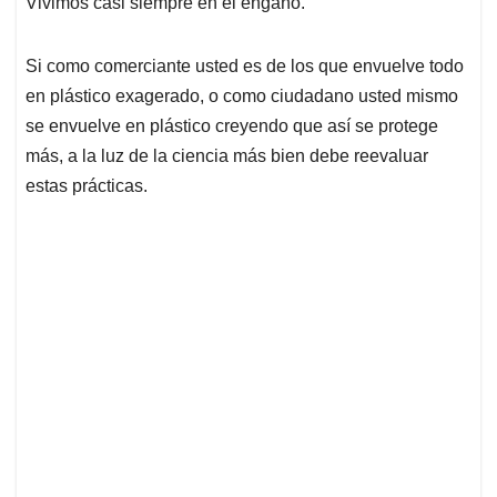
Vivimos casi siempre en el engaño.
s
b
e
l
a
A
o
d
d
p
o
I
s
Si como comerciante usted es de los que envuelve todo
p
k
n
en plástico exagerado, o como ciudadano usted mismo
se envuelve en plástico creyendo que así se protege
más, a la luz de la ciencia más bien debe reevaluar
estas prácticas.