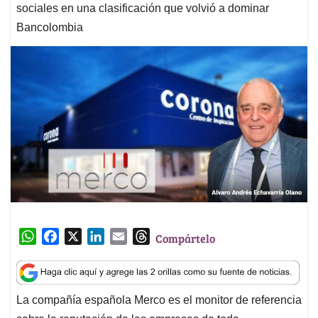
sociales en una clasificación que volvió a dominar
Bancolombia
W
F
X
L
E
T
Compártelo
h
a
i
m
h
a
c
n
a
r
t
e
k
i
e
La compañía española Merco es el monitor de referencia
s
b
e
l
a