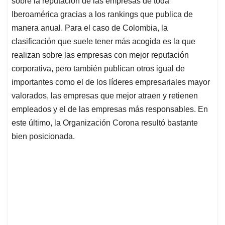
sobre la reputación de las empresas de toda
A
o
d
d
p
o
I
s
Iberoamérica gracias a los rankings que publica de
p
k
n
manera anual. Para el caso de Colombia, la
clasificación que suele tener más acogida es la que
realizan sobre las empresas con mejor reputación
corporativa, pero también publican otros igual de
importantes como el de los líderes empresariales mayor
valorados, las empresas que mejor atraen y retienen
empleados y el de las empresas más responsables. En
este último, la Organización Corona resultó bastante
bien posicionada.