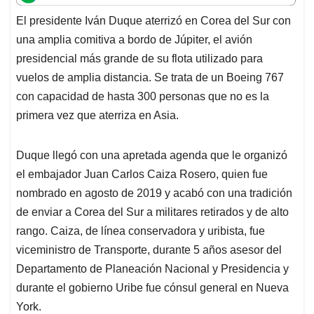
t
e
k
i
e
El presidente Iván Duque aterrizó en Corea del Sur con
s
b
e
l
a
una amplia comitiva a bordo de Júpiter, el avión
A
o
d
d
p
o
I
s
presidencial más grande de su flota utilizado para
p
k
n
vuelos de amplia distancia. Se trata de un Boeing 767
con capacidad de hasta 300 personas que no es la
primera vez que aterriza en Asia.
Duque llegó con una apretada agenda que le organizó
el embajador Juan Carlos Caiza Rosero, quien fue
nombrado en agosto de 2019 y acabó con una tradición
de enviar a Corea del Sur a militares retirados y de alto
rango. Caiza, de línea conservadora y uribista, fue
viceministro de Transporte, durante 5 años asesor del
Departamento de Planeación Nacional y Presidencia y
durante el gobierno Uribe fue cónsul general en Nueva
York.