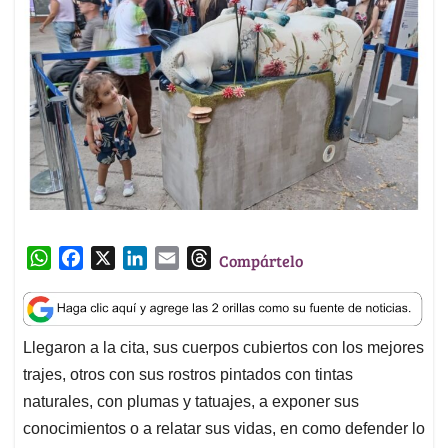
W
F
X
L
E
T
Compártelo
h
a
i
m
h
a
c
n
a
r
t
e
k
i
e
Llegaron a la cita, sus cuerpos cubiertos con los mejores
s
b
e
l
a
trajes, otros con sus rostros pintados con tintas
A
o
d
d
p
o
I
s
naturales, con plumas y tatuajes, a exponer sus
p
k
n
conocimientos o a relatar sus vidas, en como defender lo