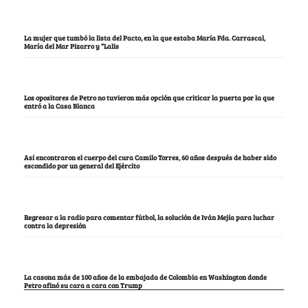
La mujer que tumbó la lista del Pacto, en la que estaba María Fda. Carrascal,
María del Mar Pizarro y “Lalis
Los opositores de Petro no tuvieron más opción que criticar la puerta por la que
entró a la Casa Blanca
Así encontraron el cuerpo del cura Camilo Torres, 60 años después de haber sido
escondido por un general del Ejército
Regresar a la radio para comentar fútbol, la solución de Iván Mejía para luchar
contra la depresión
La casona más de 100 años de la embajada de Colombia en Washington donde
Petro afinó su cara a cara con Trump