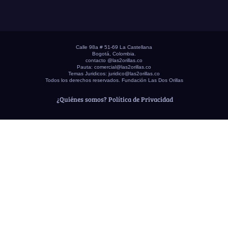
Calle 98a # 51-69 La Castellana
Bogotá, Colombia.
contacto @las2orillas.co
Pauta:
comercial@las2orillas.co
Temas Juridicos:
juridico@las2orillas.co
Todos los derechos reservados. Fundación Las Dos Orillas
¿Quiénes somos?
Política de Privacidad