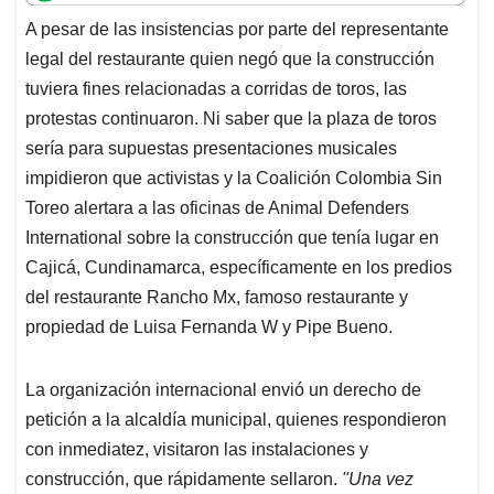
t
e
k
i
e
A pesar de las insistencias por parte del representante
s
b
e
l
a
legal del restaurante quien negó que la construcción
A
o
d
d
p
o
I
s
tuviera fines relacionadas a corridas de toros, las
p
k
n
protestas continuaron. Ni saber que la plaza de toros
sería para supuestas presentaciones musicales
impidieron que activistas y la Coalición Colombia Sin
Toreo alertara a las oficinas de Animal Defenders
International sobre la construcción que tenía lugar en
Cajicá, Cundinamarca, específicamente en los predios
del restaurante Rancho Mx, famoso restaurante y
propiedad de Luisa Fernanda W y Pipe Bueno.
La organización internacional envió un derecho de
petición a la alcaldía municipal, quienes respondieron
con inmediatez, visitaron las instalaciones y
construcción, que rápidamente sellaron.
"Una vez