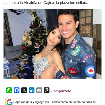
alertar a la Alcaldía de Cajicá, la plaza fue sellada
W
F
X
L
E
T
Compártelo
h
a
i
m
h
a
c
n
a
r