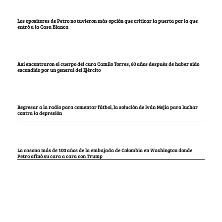
Los opositores de Petro no tuvieron más opción que criticar la puerta por la que
entró a la Casa Blanca
Así encontraron el cuerpo del cura Camilo Torres, 60 años después de haber sido
escondido por un general del Ejército
Regresar a la radio para comentar fútbol, la solución de Iván Mejía para luchar
contra la depresión
La casona más de 100 años de la embajada de Colombia en Washington donde
Petro afinó su cara a cara con Trump