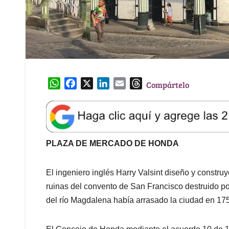
W
F
X
L
E
T
Compártelo
h
a
i
m
h
a
c
n
a
r
t
e
k
i
e
s
b
e
l
a
A
o
d
d
PLAZA DE MERCADO DE HONDA
p
o
I
s
p
k
n
El ingeniero inglés Harry Valsint diseño y constr
ruinas del convento de San Francisco destruido po
del río Magdalena había arrasado la ciudad en 17