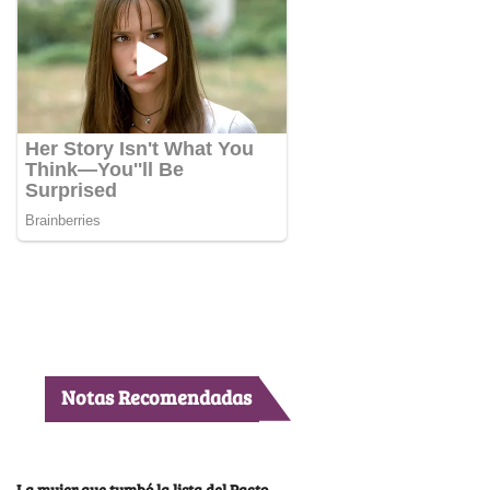
Notas Recomendadas
La mujer que tumbó la lista del Pacto,