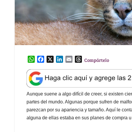
W
F
X
L
E
T
Compártelo
h
a
i
m
h
a
c
n
a
r
t
e
k
i
e
s
b
e
l
a
A
o
d
d
Aunque suene a algo difícil de creer, si existen ci
p
o
I
s
partes del mundo. Algunas porque sufren de malfo
p
k
n
parezcan por su apariencia y tamaño. Aquí le conta
alguna de ellas estaba en sus planes de compra u