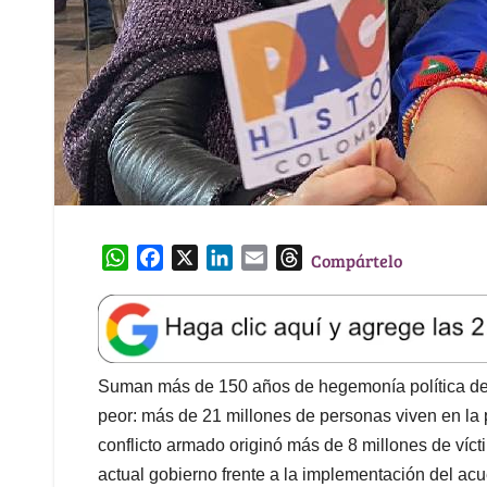
W
F
X
L
E
T
Compártelo
h
a
i
m
h
a
c
n
a
r
t
e
k
i
e
s
b
e
l
a
A
o
d
d
Suman más de 150 años de hegemonía política de 
p
o
I
s
peor: más de 21 millones de personas viven en la 
p
k
n
conflicto armado originó más de 8 millones de víc
actual gobierno frente a la implementación del ac