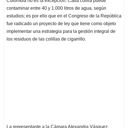
p
o
I
s
Colombia no es la excepción. Cada colilla puede
p
k
n
contaminar entre 40 y 1.000 litros de agua, según
estudios; es por ello que en el Congreso de la República
fue radicado un proyecto de ley que tiene como objeto
implementar una estrategia para la gestión integral de
los residuos de las colillas de cigarrillo.
La representante a la Cámara Alexandra Vásquez,