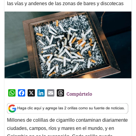
las vías y andenes de las zonas de bares y discotecas
W
F
X
L
E
T
Compártelo
h
a
i
m
h
a
c
n
a
r
t
e
k
i
e
Millones de colillas de cigarrillo contaminan diariamente
s
b
e
l
a
ciudades, campos, ríos y mares en el mundo, y en
A
o
d
d