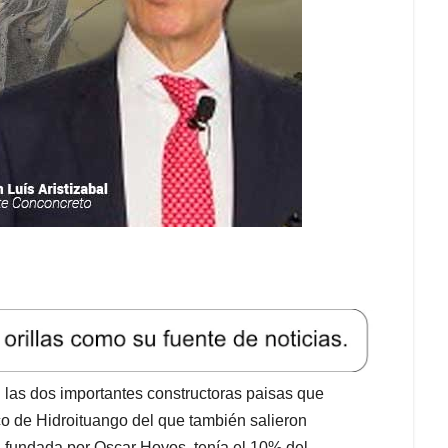
as dos importantes constructoras paisas que
co de Hidroituango del que también salieron
fundada por Oscar Hoyos, tenía el 10% del