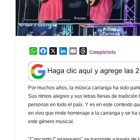
W
F
X
L
E
T
Compártelo
h
a
i
m
h
a
c
n
a
r
t
e
k
i
e
s
b
e
l
a
A
o
d
d
Por muchos años, la música carranga ha sido parte
p
o
I
s
Sus ritmos alegres y sus letras llenas de tradició
p
k
n
personas en todo el país. Y es en este contexto q
en vivo que rinde homenaje a la carranga y se ha 
este género musical.
"Concierto Carranguero" se transmite a través de