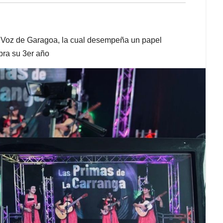
a Voz de Garagoa, la cual desempeña un papel
bra su 3er año