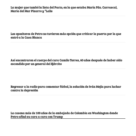
La mujer que tumbó la lista del Pacto, en la que estaba María Fda. Carrascal,
María del Mar Pizarro y “Lalis
Los opositores de Petro no tuvieron más opción que criticar la puerta por la que
entró a la Casa Blanca
Así encontraron el cuerpo del cura Camilo Torres, 60 años después de haber sido
escondido por un general del Ejército
Regresar a la radio para comentar fútbol, la solución de Iván Mejía para luchar
contra la depresión
La casona más de 100 años de la embajada de Colombia en Washington donde
Petro afinó su cara a cara con Trump