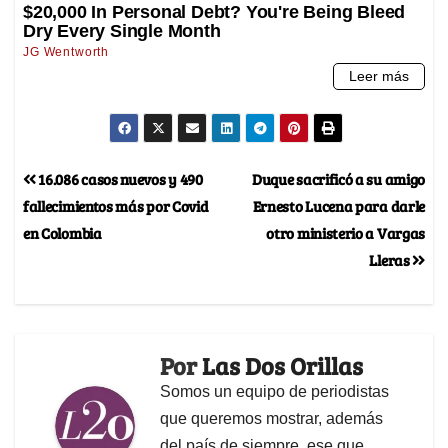
16.086 casos nuevos y 490
Duque sacrificó a su amigo
fallecimientos más por Covid
Ernesto Lucena para darle
en Colombia
otro ministerio a Vargas
Lleras
Por
Las Dos Orillas
Somos un equipo de periodistas
que queremos mostrar, además
del país de siempre, ese que