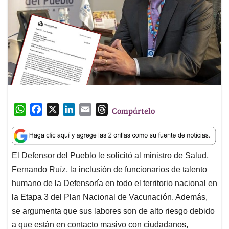
W
F
X
L
E
T
Compártelo
h
a
i
m
h
a
c
n
a
r
t
e
k
i
e
El Defensor del Pueblo le solicitó al ministro de Salud,
s
b
e
l
a
Fernando Ruíz, la inclusión de funcionarios de talento
A
o
d
d
p
o
I
s
humano de la Defensoría en todo el territorio nacional en
p
k
n
la Etapa 3 del Plan Nacional de Vacunación. Además,
se argumenta que sus labores son de alto riesgo debido
a que están en contacto masivo con ciudadanos,