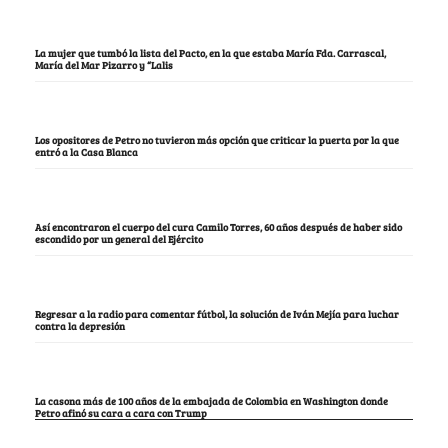
La mujer que tumbó la lista del Pacto, en la que estaba María Fda. Carrascal,
María del Mar Pizarro y “Lalis
Los opositores de Petro no tuvieron más opción que criticar la puerta por la que
entró a la Casa Blanca
Así encontraron el cuerpo del cura Camilo Torres, 60 años después de haber sido
escondido por un general del Ejército
Regresar a la radio para comentar fútbol, la solución de Iván Mejía para luchar
contra la depresión
La casona más de 100 años de la embajada de Colombia en Washington donde
Petro afinó su cara a cara con Trump