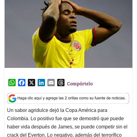
W
F
X
L
E
T
Compártelo
h
a
i
m
h
a
c
n
a
r
t
e
k
i
e
Un sabor agridulce dejó la Copa América para
s
b
e
l
a
Colombia. Lo positivo fue que se demostró que puede
A
o
d
d
p
o
I
s
haber vida después de James, se puede competir sin el
p
k
n
crack del Everton. Lo negativo, además del terrorífico