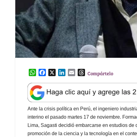
W
F
X
L
E
T
Compártelo
h
a
i
m
h
a
c
n
a
r
t
e
k
i
e
s
b
e
l
a
A
o
d
d
Ante la crisis política en Perú, el ingeniero indus
p
o
I
s
interino el pasado martes 17 de noviembre. Forma
p
k
n
Lima, Sagasti decidió embarcarse en estudios de d
promoción de la ciencia y la tecnología en el cont