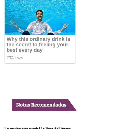
Notas Recomendadas
La mujer que tumbó la lista del Pacto,