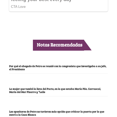
Notas Recomendadas
Por qué el abogado de Petro se reunió con la congresista que investigaba a su jefe,
el Presidente
La mujer que tumbó la lista del Pacto, en la que estaba María Fda. Carrascal,
María del Mar Pizarro y “Lalis
Los opositores de Petro no tuvieron más opción que criticar la puerta por la que
entró a la Casa Blanca