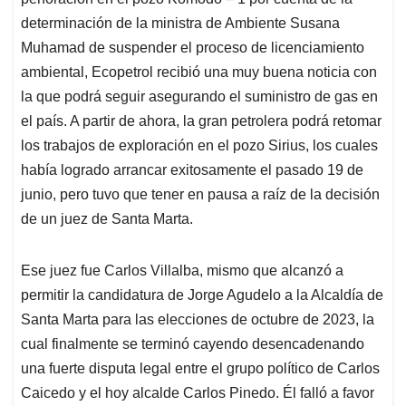
A
o
d
d
p
o
I
s
determinación de la ministra de Ambiente Susana
p
k
n
Muhamad de suspender el proceso de licenciamiento
ambiental, Ecopetrol recibió una muy buena noticia con
la que podrá seguir asegurando el suministro de gas en
el país. A partir de ahora, la gran petrolera podrá retomar
los trabajos de exploración en el pozo Sirius, los cuales
había logrado arrancar exitosamente el pasado 19 de
junio, pero tuvo que tener en pausa a raíz de la decisión
de un juez de Santa Marta.
Ese juez fue Carlos Villalba, mismo que alcanzó a
permitir la candidatura de Jorge Agudelo a la Alcaldía de
Santa Marta para las elecciones de octubre de 2023, la
cual finalmente se terminó cayendo desencadenando
una fuerte disputa legal entre el grupo político de Carlos
Caicedo y el hoy alcalde Carlos Pinedo. Él falló a favor