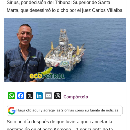
Sirius, por decisión del Tribunal Superior de Santa
Marta, que desestimó lo dicho por el juez Carlos Villalba
W
F
X
L
E
T
Compártelo
h
a
i
m
h
a
c
n
a
r
t
e
k
i
e
Solo un día después de que tuviera que cancelar la
s
b
e
l
a
perforación en el pozo Komodo – 1 por cuenta de la